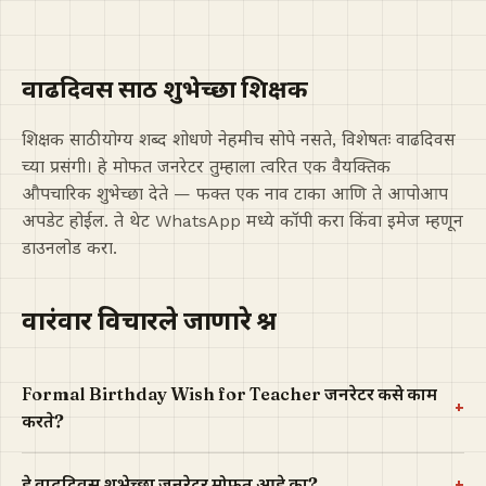
वाढदिवस साठी शुभेच्छा शिक्षक
शिक्षक साठी योग्य शब्द शोधणे नेहमीच सोपे नसते, विशेषतः वाढदिवस
च्या प्रसंगी। हे मोफत जनरेटर तुम्हाला त्वरित एक वैयक्तिक
औपचारिक शुभेच्छा देते — फक्त एक नाव टाका आणि ते आपोआप
अपडेट होईल. ते थेट WhatsApp मध्ये कॉपी करा किंवा इमेज म्हणून
डाउनलोड करा.
वारंवार विचारले जाणारे प्रश्न
Formal Birthday Wish for Teacher जनरेटर कसे काम
+
करते?
+
हे वाढदिवस शुभेच्छा जनरेटर मोफत आहे का?