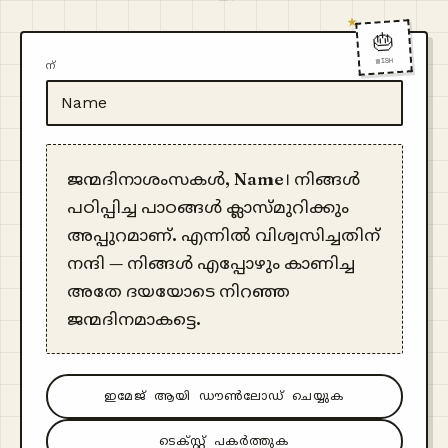
🎂
WISH
ന്
ജന്മദിനാശംസകൾ, Name। നിങ്ങൾ
പഠിപ്പിച്ച പാഠങ്ങൾ ക്ലാസ്മുറിക്കും
അപ്പുറമാണ്. എന്നിൽ വിശ്വസിച്ചതിന്
നന്ദി — നിങ്ങൾ എപ്പോഴും കാണിച്ച
അതേ ദയയോടെ നിറഞ്ഞ
ജന്മദിനമാകട്ടെ.
ഇമേജ് ആയി ഡൗൺലോഡ് ചെയ്യുക
ടെക്സ്റ്റ് പകർത്തുക