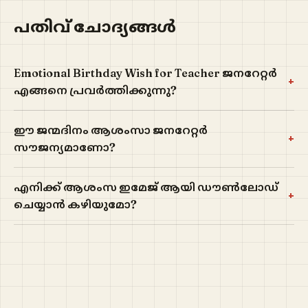
പതിവ് ചോദ്യങ്ങൾ
Emotional Birthday Wish for Teacher ജനറേറ്റർ
+
എങ്ങനെ പ്രവർത്തിക്കുന്നു?
ഈ ജന്മദിനം ആശംസാ ജനറേറ്റർ
+
സൗജന്യമാണോ?
എനിക്ക് ആശംസ ഇമേജ് ആയി ഡൗൺലോഡ്
+
ചെയ്യാൻ കഴിയുമോ?