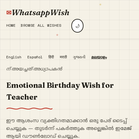
WhatsappWish
🌙
HOME
BROWSE ALL WISHES
English
Español
हिंदी
मराठी
ગુજરાતી
മലയാളം
ന് അയച്ചത് അധ്യാപകൻ
Emotional Birthday Wish for
Teacher
ഈ ആശംസ വ്യക്തിഗതമാക്കാൻ ഒരു പേര് ടൈപ്പ്
ചെയ്യുക — തുടർന്ന് പകർത്തുക അല്ലെങ്കിൽ ഇമേജ്
ആയി ഡൗൺലോഡ് ചെയ്യുക.