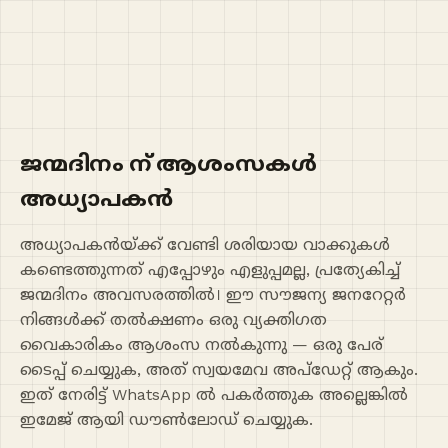
ജന്മദിനം ന് ആശംസകൾ
അധ്യാപകൻ
അധ്യാപകൻയ്ക്ക് വേണ്ടി ശരിയായ വാക്കുകൾ
കണ്ടെത്തുന്നത് എപ്പോഴും എളുപ്പമല്ല, പ്രത്യേകിച്ച്
ജന്മദിനം അവസരത്തിൽ। ഈ സൗജന്യ ജനറേറ്റർ
നിങ്ങൾക്ക് തൽക്ഷണം ഒരു വ്യക്തിഗത
വൈകാരികം ആശംസ നൽകുന്നു — ഒരു പേര്
ടൈപ്പ് ചെയ്യുക, അത് സ്വയമേവ അപ്ഡേറ്റ് ആകും.
ഇത് നേരിട്ട് WhatsApp ൽ പകർത്തുക അല്ലെങ്കിൽ
ഇമേജ് ആയി ഡൗൺലോഡ് ചെയ്യുക.