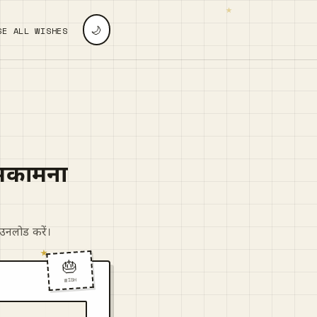
🌙
SE ALL WISHES
शुभकामना
उनलोड करें।
🎂
WISH