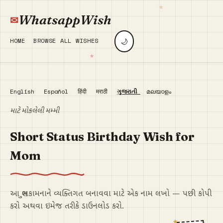
WhatsappWish
🌙
HOME
BROWSE ALL WISHES
English
Español
हिंदी
मराठी
ગુજરાતી
മലയാളം
માટે મોકલેલી મમ્મી
Short Status Birthday Wish for
Mom
આ શુભકામનાને વ્યક્તિગત બનાવવા માટે એક નામ લખો — પછી કોપી
કરો અથવા ઇમેજ તરીકે ડાઉનલોડ કરો.