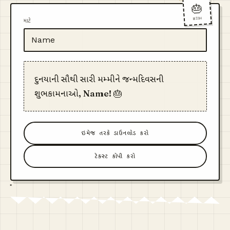
🎂
WISH
માટે
દુનિયાની સૌથી સારી મમ્મીને જન્મદિવસની
શુભકામનાઓ, Name! 🎂
ઇમેજ તરીકે ડાઉનલોડ કરો
ટેક્સ્ટ કોપી કરો