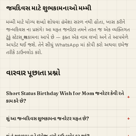
જન્મદિવસ માટે શુભકામનાઓ મમ્મી
મમ્મી માટે યોગ્ય શબ્દો શોધવા હંમેશા સરળ નથી હોતા, ખાસ કરીને
જન્મદિવસ ના પ્રસંગે। આ મફત જનરેટર તમને તરત જ એક વ્યક્તિગત
ટૂંકું સ્ટેટસ શુભકામના આપે છે — ફક્ત એક નામ લખો અને તે આપમેળે
અપડેટ થઈ જશે. તેને સીધું WhatsApp માં કોપી કરો અથવા ઇમેજ
તરીકે ડાઉનલોડ કરો.
વારંવાર પૂછાતા પ્રશ્નો
Short Status Birthday Wish for Mom જનરેટર કેવી રીતે
+
કામ કરે છે?
+
શું આ જન્મદિવસ શુભકામના જનરેટર મફત છે?
+
શું હું શુભકામનાને ઇમેજ તરીકે ડાઉનલોડ કરી શકું?