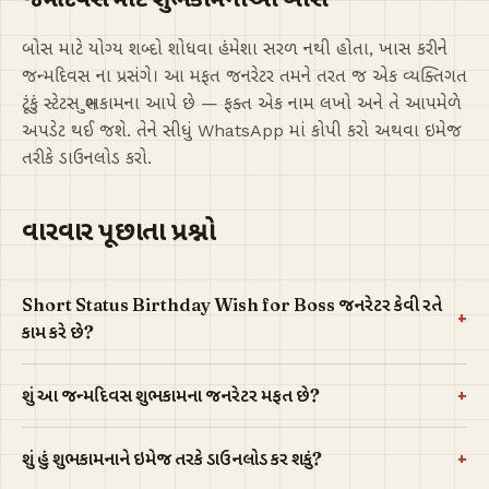
બોસ માટે યોગ્ય શબ્દો શોધવા હંમેશા સરળ નથી હોતા, ખાસ કરીને
જન્મદિવસ ના પ્રસંગે। આ મફત જનરેટર તમને તરત જ એક વ્યક્તિગત
ટૂંકું સ્ટેટસ શુભકામના આપે છે — ફક્ત એક નામ લખો અને તે આપમેળે
અપડેટ થઈ જશે. તેને સીધું WhatsApp માં કોપી કરો અથવા ઇમેજ
તરીકે ડાઉનલોડ કરો.
વારંવાર પૂછાતા પ્રશ્નો
Short Status Birthday Wish for Boss જનરેટર કેવી રીતે
+
કામ કરે છે?
+
શું આ જન્મદિવસ શુભકામના જનરેટર મફત છે?
+
શું હું શુભકામનાને ઇમેજ તરીકે ડાઉનલોડ કરી શકું?