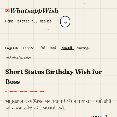
WhatsappWish
🌙
HOME
BROWSE ALL WISHES
English
Español
हिंदी
मराठी
ગુજરાતી
മലയാളം
માટે મોકલેલી બોસ
Short Status Birthday Wish for
Boss
આ શુભકામનાને વ્યક્તિગત બનાવવા માટે એક નામ લખો — પછી કોપી
કરો અથવા ઇમેજ તરીકે ડાઉનલોડ કરો.