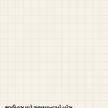
જન્મદિવસ માટે શુભકામનાઓ બોસ