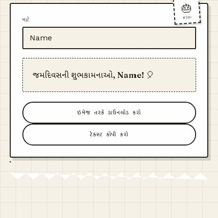
🎂
WISH
માટે
જન્મદિવસની શુભકામનાઓ, Name! 🎈
ઇમેજ તરીકે ડાઉનલોડ કરો
ટેક્સ્ટ કોપી કરો